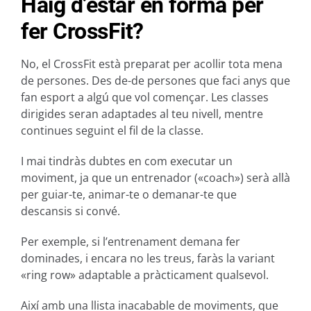
Haig d’estar en forma per
fer CrossFit?
No, el CrossFit està preparat per acollir tota mena
de persones. Des de-de persones que faci anys que
fan esport a algú que vol començar. Les classes
dirigides seran adaptades al teu nivell, mentre
continues seguint el fil de la classe.
I mai tindràs dubtes en com executar un
moviment, ja que un entrenador («coach») serà allà
per guiar-te, animar-te o demanar-te que
descansis si convé.
Per exemple, si l’entrenament demana fer
dominades, i encara no les treus, faràs la variant
«ring row» adaptable a pràcticament qualsevol.
Així amb una llista inacabable de moviments, que