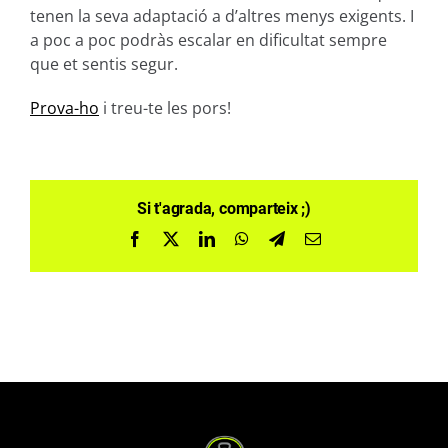
tenen la seva adaptació a d’altres menys exigents. I
a poc a poc podràs escalar en dificultat sempre
que et sentis segur.
Prova-ho
i treu-te les pors!
Si t'agrada, comparteix ;)
Facebook
X
LinkedIn
WhatsApp
Telegram
Email: